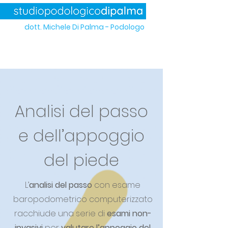
dott. Michele Di Palma - Podologo
Analisi del passo
e dell’appoggio
del piede
L’
analisi del passo
con esame
baropodometrico computerizzato
racchiude una serie di
esami non-
invasivi
per
valutare l’appoggio del