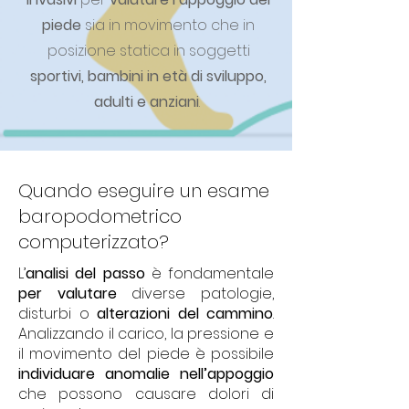
piede
sia in movimento che in
posizione statica in soggetti
sportivi, bambini in età di sviluppo,
adulti e anziani
.
Quando eseguire un esame
baropodometrico
computerizzato?
L’
analisi del passo
è fondamentale
per valutare
diverse patologie,
disturbi o
alterazioni del cammino
.
Analizzando il carico, la pressione e
il movimento del piede è possibile
individuare anomalie nell’appoggio
che possono causare dolori di