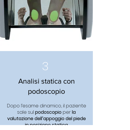
3
Analisi statica con
podoscopio
Dopo l’esame dinamico, il paziente
sale sul
podoscopio
per
la
valutazione dell’appoggio del piede
in posizione statica
.